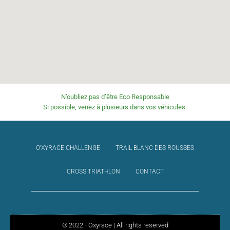
N’oubliez pas d’être Eco Responsable
Si possible, venez à plusieurs dans vos véhicules.
O’XYRACE CHALLENGE
TRAIL BLANC DES ROUSSES
CROSS TRIATHLON
CONTACT
© 2022 - Oxyrace | All rights reserved