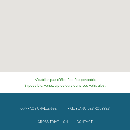
N’oubliez pas d’être Eco Responsable
Si possible, venez à plusieurs dans vos véhicules.
O’XYRACE CHALLENGE
TRAIL BLANC DES ROUSSES
CROSS TRIATHLON
CONTACT