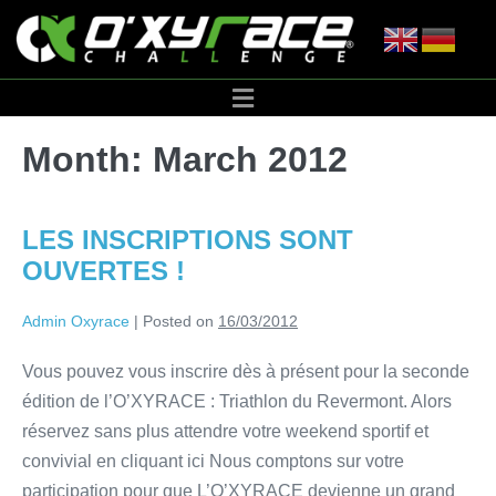
Month:
March 2012
LES INSCRIPTIONS SONT
OUVERTES !
Admin Oxyrace
|
Posted on
16/03/2012
Vous pouvez vous inscrire dès à présent pour la seconde
édition de l’O’XYRACE : Triathlon du Revermont. Alors
réservez sans plus attendre votre weekend sportif et
convivial en cliquant ici Nous comptons sur votre
participation pour que L’O’XYRACE devienne un grand