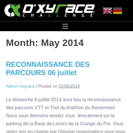
Month:
May 2014
RECONNAISSANCE DES
PARCOURS 06 juillet
Admin Oxyrace
|
Posted on
22/05/2014
Le dimanche 6 juillet 2014 aura lieu la reconnaissance
des parcours VTT et Trail du triathlon du Revermont.
Nous vous donnons rendez vous directement sur le
parking de la Base de Loisirs de la Grange du Pin. Vous
serez pris en charge par l’équipe organisatrice pour vous