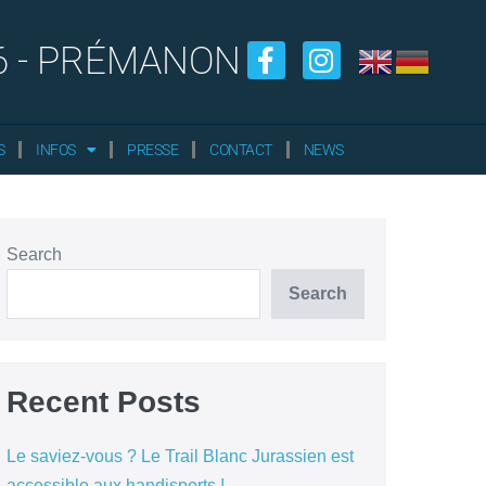
6 - PRÉMANON
S
INFOS
PRESSE
CONTACT
NEWS
Search
Search
Recent Posts
Le saviez-vous ? Le Trail Blanc Jurassien est
accessible aux handisports !