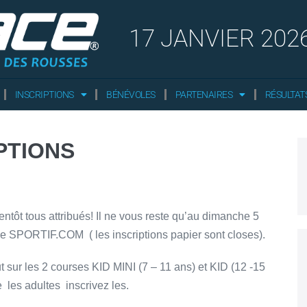
17 JANVIER 202
INSCRIPTIONS
BÉNÉVOLES
PARTENAIRES
RÉSULTAT
PTIONS
ntôt tous attribués! Il ne vous reste qu’au dimanche 5
r le SPORTIF.COM ( les inscriptions papier sont closes).
out sur les 2 courses KID MINI (7 – 11 ans) et KID (12 -15
 les adultes inscrivez les.