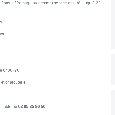
 / pasta / fromage ou déssert) service assuré jusqu’à 22h-
es
stou
de 6h30)
7€
 et charcuterie!
re table au
03 85 35 86 50