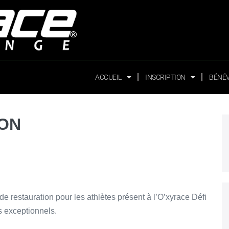
ACCUEIL
INSCRIPTION
BÉNÉ
ION
de restauration pour les athlètes présent à l’O’xyrace Défi
s exceptionnels.