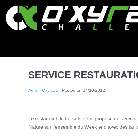
SERVICE RESTAURAT
Admin Oxyrace
|
Posted on
24/10/2012
Le restaurant de la Patte d’oie propose un service 
Nature sur l’ensemble du Week end avec des tarif