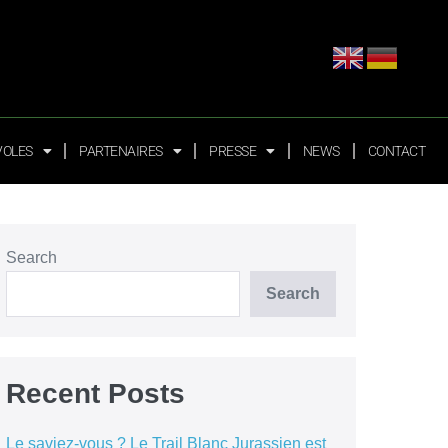
VOLES
PARTENAIRES
PRESSE
NEWS
CONTACT
Search
Search
Recent Posts
Le saviez-vous ? Le Trail Blanc Jurassien est