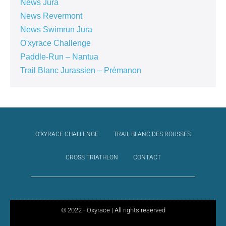
News Jura
News Revermont
News Swimrun Jura
O'xyrace Challenge
Paddle-Run – Nantua
Trail Blanc Jurassien – Prémanon
O’XYRACE CHALLENGE
TRAIL BLANC DES ROUSSES
CROSS TRIATHLON
CONTACT
© 2022 - Oxyrace | All rights reserved