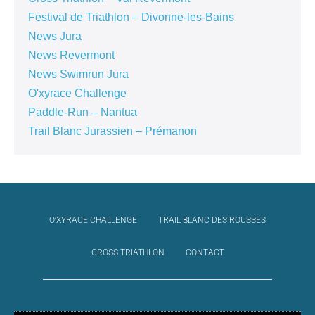
Festival de Triathlon – Divonne-les-Bains
News Jura
News Revermont
News Swimrun Jura
O'xyrace Challenge
Paddle-Run – Nantua
Trail Blanc Jurassien – Prémanon
O’XYRACE CHALLENGE
TRAIL BLANC DES ROUSSES
CROSS TRIATHLON
CONTACT