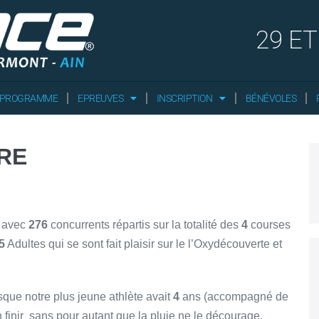
29 ET
 PROGRAMME
EPREUVES
INSCRIPTION
BÉNÉVOLES
FRE
s avec
276
concurrents répartis sur la totalité des
4
courses
5
Adultes qui se sont fait plaisir sur le l’Oxydécouverte et
sque notre plus jeune athlète avait
4
ans (accompagné de
finir sans pour autant que la pluie ne le décourage.