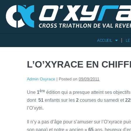
ACCUEIL
LE
L’O’XYRACE EN CHIF
Admin Oxyrace
|
Posted on
09/09/2011
ère
Une
1
édition qui a presque atteint ses objectif
dont
51
enfants sur les
2
courses du samedi et
22
l’O’xytri.
Il n’y a pas d’âge pour s’amuser sur l’O’xyrace pui
son papa) et notre « ancien »
65
ans, heureux d’en 