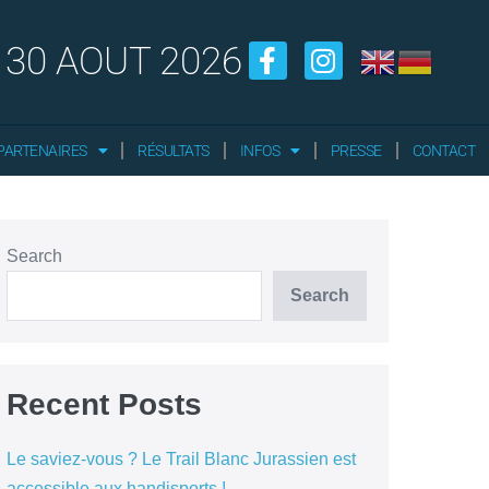
 30 AOUT 2026
PARTENAIRES
RÉSULTATS
INFOS
PRESSE
CONTACT
Search
Search
Recent Posts
Le saviez-vous ? Le Trail Blanc Jurassien est
accessible aux handisports !