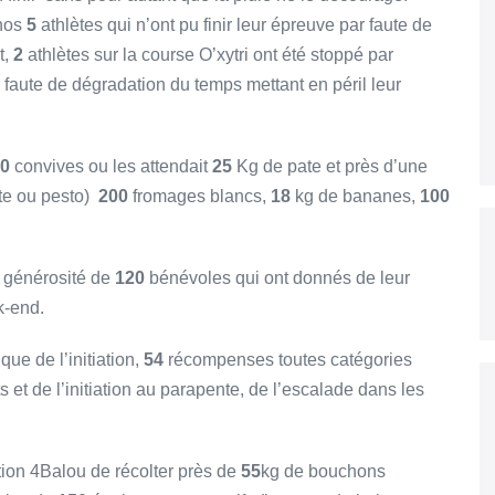
 nos
5
athlètes qui n’ont pu finir leur épreuve par faute de
t,
2
athlètes sur la course O’xytri ont été stoppé par
ar faute de dégradation du temps mettant en péril leur
0
convives ou les attendait
25
Kg de pate et près d’une
ate ou pesto)
200
fromages blancs,
18
kg de bananes,
100
la générosité de
120
bénévoles qui ont donnés de leur
k-end.
ue de l’initiation,
54
récompenses toutes catégories
 et de l’initiation au parapente, de l’escalade dans les
ation 4Balou de récolter près de
55
kg de bouchons