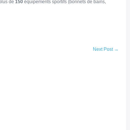
 plus de
150
équipements sportifs (bonnets de bains,
Next Post →