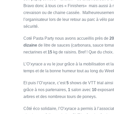
Bravo donc à tous ces « Finishers» mais aussi à
crevaison ou de chaine cassée. Malheureusemen
l’organisateur lors de leur retour au parc à vélo p
sécurité.
Coté Pasta Party nous avons accueillis près de
20
dizaine
de litre de sauces (carbonara, sauce tom
nectarines et
15
kg de raisins. Bref ! Que du choix.
L’O’xyrace a vu le jour grâce à la mobilisation et 
temps et de la bonne humeur tout au long du Wee
Et puis l’O’xyrace, c’est
5
shows de VTT trial ainsi q
grâce à nos partenaires,
1
salon avec
10
exposants
arbres et des nombreux tours de poneys.
Côté éco solidaire, l’O’xyrace a permis à l’associ