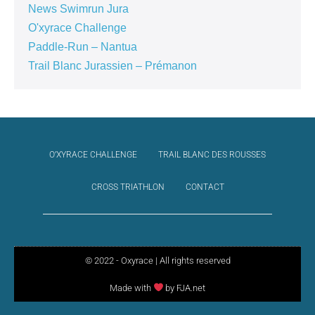
News Swimrun Jura
O'xyrace Challenge
Paddle-Run – Nantua
Trail Blanc Jurassien – Prémanon
O’XYRACE CHALLENGE
TRAIL BLANC DES ROUSSES
CROSS TRIATHLON
CONTACT
© 2022 - Oxyrace | All rights reserved
Made with
by FJA.net